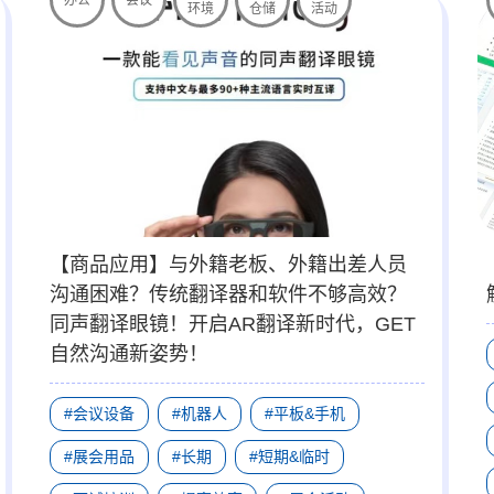
环境
仓储
活动
【商品应用】与外籍老板、外籍出差人员
沟通困难？传统翻译器和软件不够高效？
同声翻译眼镜！开启AR翻译新时代，GET
自然沟通新姿势！
#会议设备
#机器人
#平板&手机
#展会用品
#长期
#短期&临时