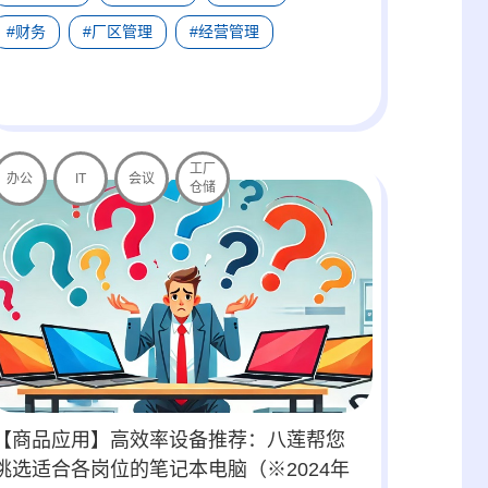
#财务
#厂区管理
#经营管理
工厂
办公
IT
会议
仓储
【商品应用】高效率设备推荐：八莲帮您
挑选适合各岗位的笔记本电脑（※2024年