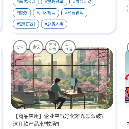
#面试培训
#提高效率
#展会活动
#财务
#厂区管理
#经营管理
#营销策划
#总务人事
休闲
工厂
办公
会议
环境
仓储
【商品应用】企业空气净化难题怎么破？
这几款产品来“救场”!