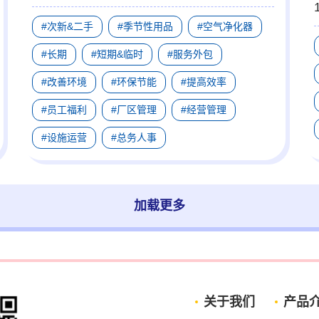
#次新&二手
#季节性用品
#空气净化器
#长期
#短期&临时
#服务外包
#改善环境
#环保节能
#提高效率
#员工福利
#厂区管理
#经营管理
#设施运营
#总务人事
加载更多
关于我们
产品