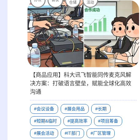
仓储
活动
【商品应用】科大讯飞智能同传麦克风解
决方案：打破语言壁垒，赋能全球化高效
沟通
#会议设备
#展会用品
#长期
#短期&临时
#提高效率
#项目筹备
#展会活动
#IT部门
#厂区管理