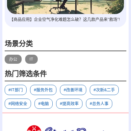
【商品应用】企业空气净化难题怎么破？这几款产品来“救场”!
场景分类
办公
IT
热门筛选条件
#IT部门
#服务外包
#改善环境
#次新&二手
#网络安全
#电脑
#提高效率
#总务人事