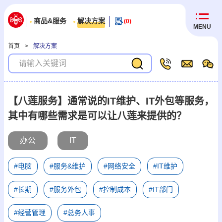
商品&服务
解决方案
(0)
MENU
首页
>
解决方案
【八莲服务】通常说的IT维护、IT外包等服务，
其中有哪些需求是可以让八莲来提供的？
办公
IT
#电脑
#服务&维护
#网络安全
#IT维护
#长期
#服务外包
#控制成本
#IT部门
#经营管理
#总务人事