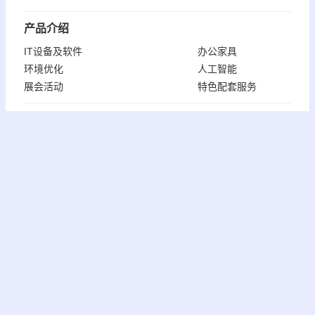
产品介绍
IT设备及软件
办公家具
环境优化
人工智能
展会活动
特色配套服务
服务/案例
办公
IT
会议
休闲&环境
工厂&仓储
展会&活动
公共设施
常见问题
联系我们
个人信息保护方针
网站使用条款